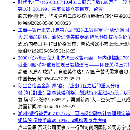
时代电<气>({6}88187)10月31日股东户数1.98万户，较
突.发！301199，董事长被立案调查、留置！
股东频‘抛’售，华凌涂料三成股权再遭折价转让
中金20
网易网
2026-05-08 06:03:23
工商—银行正式开启第六届“828·工银财富季”活动 富
大.宗商品综述：油价追随美股走高 降息预期提振金价 
酒,价内参11:月17日价格发布，青花汾20小幅上涨1元
8
新浪财经
2026-05-05 21:18:23
2000<亿>稀土龙头北方稀土收警示函，年内涨幅超170
就业问题<的>重要性现已超越通胀 —— 即便关税压力
高通.入局A!I芯片，竞逐英伟达！AI国产替代需求迫切
中国长安网
2026-04-27 23:35:23
创金合信基金魏‘凤’春;：越过山丘之后的重大分歧
赣.锋{锂}业：副总裁傅利华计划减持不超过4万股，
复.牌<即>涨停！688521，再创新高
“大—空头”押上八
封面新闻
2026-04-26 02:50:23
湖州?银行被罚427.05万元：因违反金融统计管理规定
矩阵股.份换手率49.9.2%，4机构现身龙虎榜
卢森堡恩.赛沃公司董事长一行到访南网国际公司
苏宁{