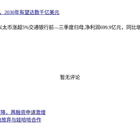
元，2030年有望达数千亿美元
以太币涨超5%
交通银行前—三季度归母,净利润699.9亿元，同比增
暂无评论
率下降，再融资申请激增
被迫放弃与娃哈哈合作