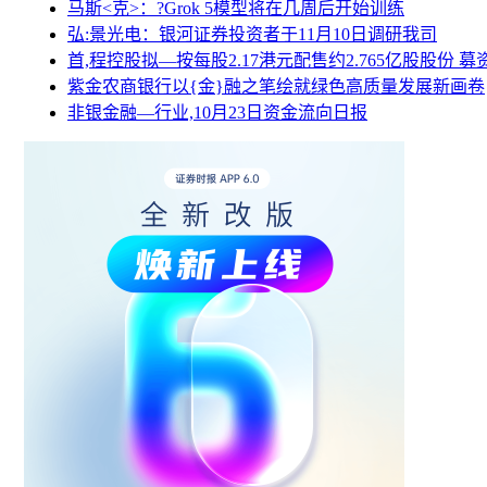
马斯<克>：?Grok 5模型将在几周后开始训练
弘:景光电：银河证券投资者于11月10日调研我司
首,程控股拟—按每股2.17港元配售约2.765亿股股份 
紫金农商银行以{金}融之笔绘就绿色高质量发展新画卷
非银金融—行业,10月23日资金流向日报