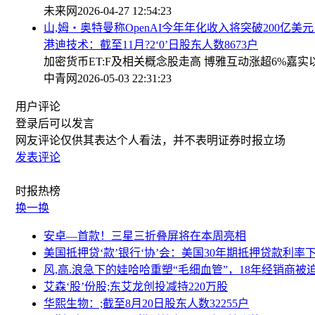
未来网
2026-04-27 12:54:23
山,姆・奥特曼称OpenAI今年年化收入将突破200亿美
港迪技术：截至11月?2‘0’日股东人数8673户
加密货币ET:F及相关概念股走高 博雅互动涨超6%嘉实
中青网
2026-05-03 22:31:23
用户评论
登录
后可以发言
网友评论仅供其表达个人看法，并不表明证券时报立场
发表评论
时报
热榜
换一换
安卓—首款！三星三折叠屏将在本周亮相
美国抵押贷‘款’银行‘协’会：美国30年期抵押贷款利
风,高.浪急下的娃哈哈重塑“毛细血管”，18年经销商
艾森‘股’份股;东艾龙创投减持220万股
华熙生物：;截至8月20日股东人数32255户