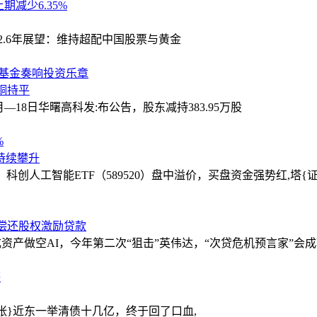
上期减少6.35%
.2.6年展望：维持超配中国股票与黄金
国基金奏响投资乐章
铜持平
月—18日华曙高科发:布公告，股东减持383.95万股
%
持续攀升
，科创人工智能ETF（589520）盘中溢价，买盘资金强势
红,塔{
以偿还股权激励贷款
成资产做空AI，今年第二次“狙击”英伟达，“次贷危机预言家”会
等
张}近东一举清债十几亿，终于回了口血,