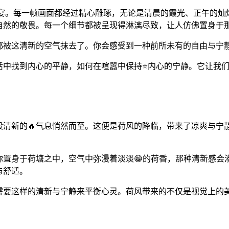
的盛宴。每一帧画面都经过精心雕琢，无论是清晨的霞光、正午的灿
自然的敬畏。每一个细节都被呈现得淋漓尽致，让人仿佛置身于
都被这清新的空气抹去了。你会感受到一种前所未有的自由与宁
活中找到内心的平静，如何在喧嚣中保持⭐内心的宁静。它让我
股清新的🔥气息悄然而至。这便是荷风的降临，带来了凉爽与宁
你置身于荷塘之中，空气中弥漫着淡淡😁的荷香，那种清新感会
与舒适。
需要这样的清新与宁静来平衡心灵。荷风带来的不仅是视觉上的