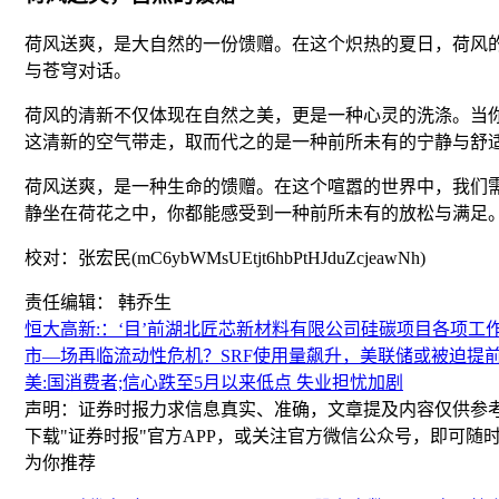
荷风送爽，是大自然的一份馈赠。在这个炽热的夏日，荷风
与苍穹对话。
荷风的清新不仅体现在自然之美，更是一种心灵的洗涤。当
这清新的空气带走，取而代之的是一种前所未有的宁静与舒
荷风送爽，是一种生命的馈赠。在这个喧嚣的世界中，我们
静坐在荷花之中，你都能感受到一种前所未有的放松与满足
校对：张宏民(mC6ybWMsUEtjt6hbPtHJduZcjeawNh)
责任编辑： 韩乔生
恒大高新:：‘目’前湖北匠芯新材料有限公司硅碳项目各项工
市—场再临流动性危机？SRF使用量飙升，美联储或被迫提
美:国消费者;信心跌至5月以来低点 失业担忧加剧
声明：证券时报力求信息真实、准确，文章提及内容仅供参
下载"证券时报"官方APP，或关注官方微信公众号，即可
为你推荐