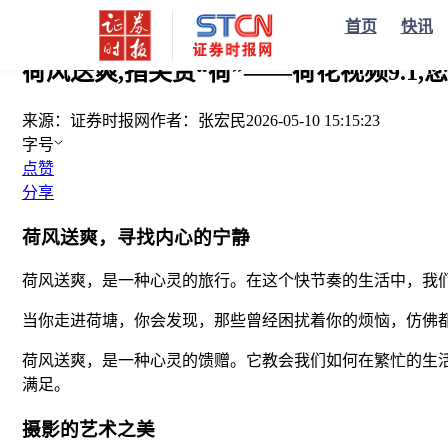
您当前的位置：
证券时报
>
要闻
>
正文
首页
快讯
荷风送爽,指尖赏“荷”——荷花视频9.1
来源：
证券时报网
作者：
张宏民
2026-05-10 15:15:23
字号
点赞
分享
荷风送爽，寻找内心的宁静
荷风送爽，是一种心灵的旅行。在这个快节奏的生活中，我
当你走进荷塘，你会发现，那些曾经困扰着你的烦恼，仿佛
荷风送爽，是一种心灵的馈赠。它教会我们如何在繁忙的生
满足。
摄影的艺术之美